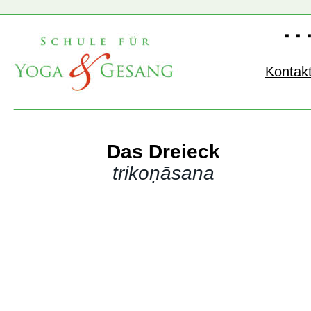
Kontak
Das Dreieck
trikoṇāsana 